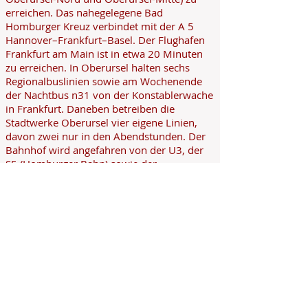
erreichen. Das nahegelegene Bad
Homburger Kreuz verbindet mit der A 5
Hannover–Frankfurt–Basel. Der Flughafen
Frankfurt am Main ist in etwa 20 Minuten
zu erreichen. In Oberursel halten sechs
Regionalbuslinien sowie am Wochenende
der Nachtbus n31 von der Konstablerwache
in Frankfurt. Daneben betreiben die
Stadtwerke Oberursel vier eigene Linien,
davon zwei nur in den Abendstunden. Der
Bahnhof wird angefahren von der U3, der
S5 (Homburger Bahn) sowie der
Taunusbahn. (Siehe auch: Bahnhöfe in
Oberursel).
Provisionshinweis:
2,97 % inkl. Mwst. Käuferprovision ist mit
notarieller Beurkundung des Kaufvertrages
verdient und fällig und an die Firma Nägler-
Immobilien zu zahlen. Nebenerwerbskosten
wie Grunderwerbssteuer, Notarvertrag/-
entwurfs- und Gerichtskosten trägt der