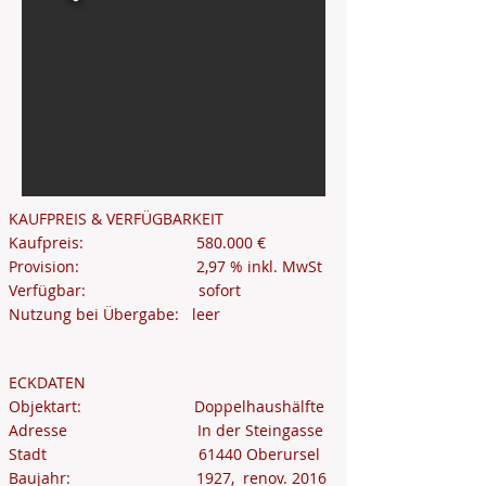
KAUFPREIS & VERFÜGBARKEIT
Kaufpreis: 580.000 €
Provision: 2,97 % inkl. MwSt
Verfügbar: sofort
Nutzung bei Übergabe: leer
ECKDATEN
Objektart: Doppelhaushälfte
Adresse In der Steingasse
Stadt 61440 Oberursel
Baujahr: 1927, renov. 2016