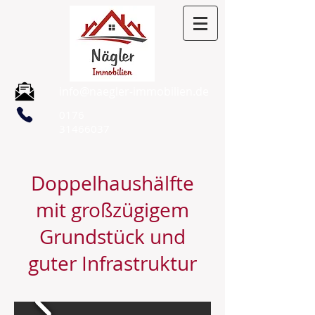
info@naegler-immobilien.de
0176
31466037
Doppelhaushälfte
mit großzügigem
Grundstück und
guter Infrastruktur